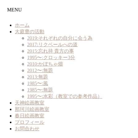
MENU
ホーム
大庭豊の活動
2019:それぞれの自分に会う為
2017:リクベールへの道
2015:忘れ持 貴方の事
1995〜:クロッキー3分
2010:かぼちゃ畑
2012〜:無題
2013:無題
1985〜:風
1985〜:無題
1995〜:水彩（教室での参考作品）
天神絵画教室
那珂川絵画教室
春日絵画教室
プロフィール
お問合わせ