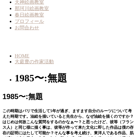
天神絵画教室
那珂川絵画教室
春日絵画教室
プロフィール
お問合わせ
HOME
大庭豊の作家活動
1985〜:無題
1985〜:無題
この時期はパリで生活して5年が過ぎ、ますます自分のルーツについて考
えた時期です。油絵を描いていると先生から、なぜ油絵を描くのですか？
はじめは何故こんな質問をするのかなぁ〜？と思ったけど、彼等（フラン
ス人）と同じ様に描く事は、彼等が作って来た文化に即した作品は僕の存
在の証明にはたして可能か？そんな事を考え続け、東洋人である作品、肌