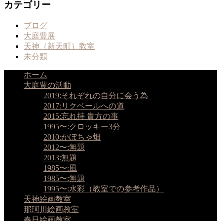
カテゴリー
ブログ
大庭豊展
天神（新天町）教室
未分類
ホーム
大庭豊の活動
2019:それぞれの自分に会う為
2017:リクベールへの道
2015:忘れ持 貴方の事
1995〜:クロッキー3分
2010:かぼちゃ畑
2012〜:無題
2013:無題
1985〜:風
1985〜:無題
1995〜:水彩（教室での参考作品）
天神絵画教室
那珂川絵画教室
春日絵画教室