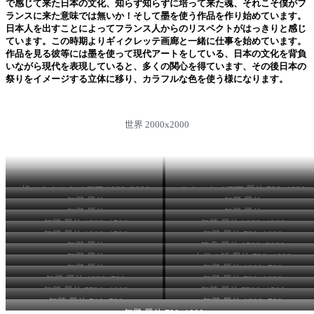
で感じて来た日本の文化、知らず知らずに培って来た魂、それこそ僕がフ
ランスに来た意味では無いか！そして墨を使う作品を作り始めています。
日本人を出すことによってフランス人からのリスペクトがはっきりと感じ
ています。この時期よりギィクレッテ画廊と一緒に仕事を始めています。
作品を見る彼等には墨を使って現代アートをしている、日本の文化を背負
いながら現代を表現していると、多くの関心を得ています、その後日本の
祭りをイメージする立体に移り、カラフルな色を使う様になります。
世界 2000x2000
橋、ミクストメデア 1000x2000
ミクストメデア 墨他 730x1000
無題 墨他
無題 墨他
無題 墨他
無題 墨他
無題 墨他 1300x1500
無題 墨他 1000x1300
無題 墨他 1000x1500
無題 墨他 730x1000
無題 墨他
箱舟 墨他 1500x2000
無題 墨他
古代の話 墨他 730x1000
無題 墨他
無題 墨他 1000x730
無題 墨他 1000x730
無題 墨他 730x1000
無題 墨他 7730x1000
無題 墨他 7500x1500
無題 墨他 710x730
無題 墨他 1000x730
無題 墨他 730x1000