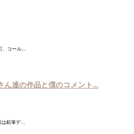
町、コール…
生徒さん達の作品と僕のコメント...
彼は鉛筆デ…